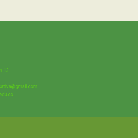
m 13
ucativa@gmail.com
edu.co