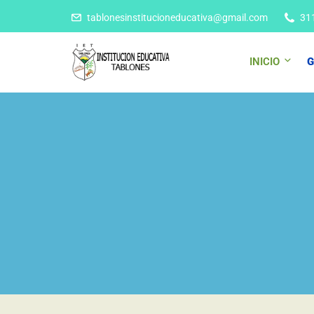
tablonesinstitucioneducativa@gmail.com
31
INICIO
G