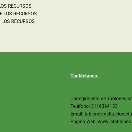
 LOS RECURSOS
DE LOS RECURSOS
E LOS RECURSOS
Contáctanos
:
Corregimiento de Tablones K
Teléfono: 3116364133
Email: tablonesinstitucione
Página Web: www.ietablones