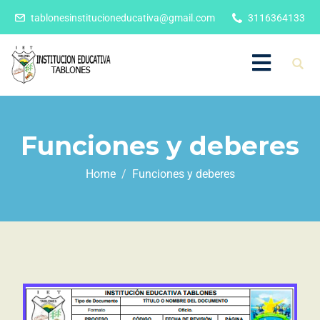
tablonesinstitucioneducativa@gmail.com
3116364133
Funciones y deberes
Home
Funciones y deberes