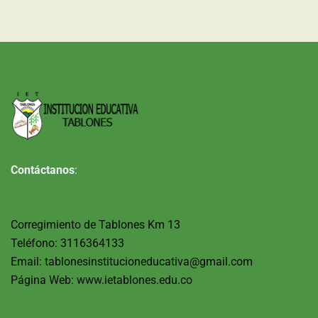
Contáctanos
:
Corregimiento de Tablones Km 13
Teléfono: 3116364133
Email: tablonesinstitucioneducativa@gmail.com
Página Web: www.ietablones.edu.co