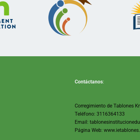
Contáctanos
:
Corregimiento de Tablones K
Teléfono: 3116364133
Email: tablonesinstitucione
Página Web: www.ietablones