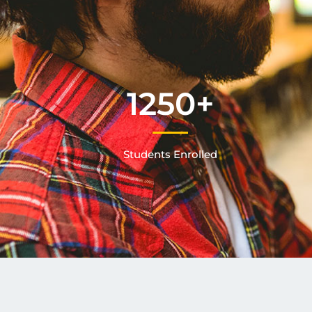
1250
+
Students Enrolled