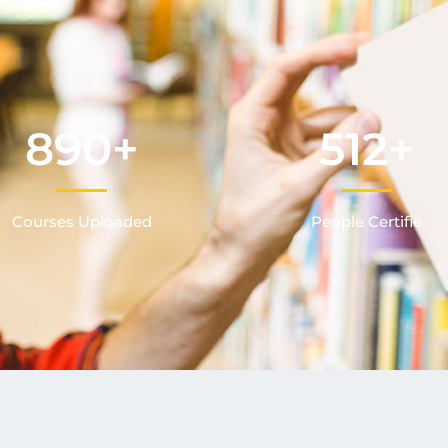
890
+
512
+
Courses Uploaded
People Certifie