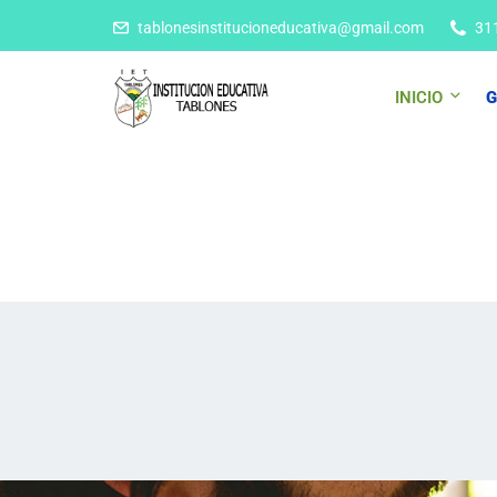
tablonesinstitucioneducativa@gmail.com
31
INICIO
G