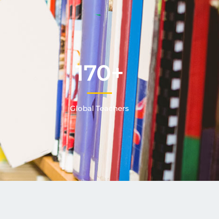
170
+
Global Teachers