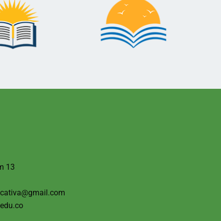
m 13
ducativa@gmail.com
.edu.co